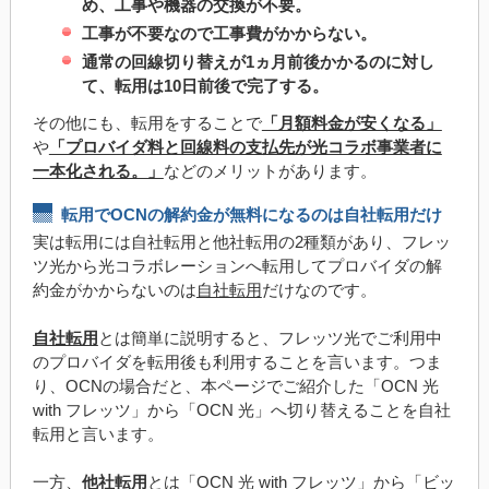
め、工事や機器の交換が不要。
工事が不要なので工事費がかからない。
通常の回線切り替えが1ヵ月前後かかるのに対し
て、転用は10日前後で完了する。
その他にも、転用をすることで
「月額料金が安くなる」
や
「プロバイダ料と回線料の支払先が光コラボ事業者に
一本化される。」
などのメリットがあります。
転用でOCNの解約金が無料になるのは自社転用だけ
実は転用には自社転用と他社転用の2種類があり、フレッ
ツ光から光コラボレーションへ転用してプロバイダの解
約金がかからないのは
自社転用
だけなのです。
自社転用
とは簡単に説明すると、フレッツ光でご利用中
のプロバイダを転用後も利用することを言います。つま
り、OCNの場合だと、本ページでご紹介した「OCN 光
with フレッツ」から「OCN 光」へ切り替えることを自社
転用と言います。
一方、
他社転用
とは「OCN 光 with フレッツ」から「ビッ