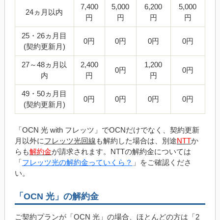
7,400
5,000
6,200
5,000
24ヵ月以内
円
円
円
円
25・26ヵ月目
0円
0円
0円
0円
(契約更新月)
27～48ヵ月以
2,400
1,200
0円
0円
内
円
円
49・50ヵ月目
0円
0円
0円
0円
(契約更新月)
「OCN 光 with フレッツ」でOCNだけでなく、契約更新
月以外に
フレッツ光回線
も解約した場合は、別途
NTT
か
らも
解約金
が請求されます。NTTの解約金については
「
フレッツ光の解約金っていくら？
」をご確認くださ
い。
「OCN 光」の解約金
ご契約プランが「OCN 光」の場合、ほとんどの方は
「2