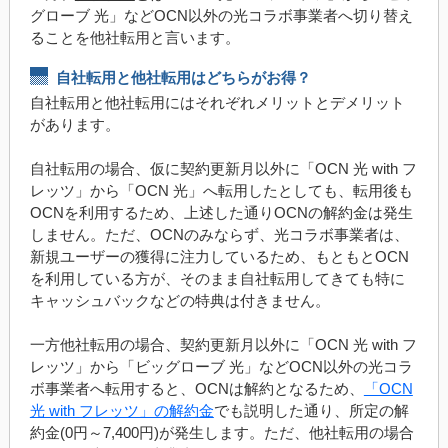
グローブ 光」などOCN以外の光コラボ事業者へ切り替え
ることを他社転用と言います。
自社転用と他社転用はどちらがお得？
自社転用と他社転用にはそれぞれメリットとデメリット
があります。
自社転用の場合、仮に契約更新月以外に「OCN 光 with フ
レッツ」から「OCN 光」へ転用したとしても、転用後も
OCNを利用するため、上述した通りOCNの解約金は発生
しません。ただ、OCNのみならず、光コラボ事業者は、
新規ユーザーの獲得に注力しているため、もともとOCN
を利用している方が、そのまま自社転用してきても特に
キャッシュバックなどの特典は付きません。
一方他社転用の場合、契約更新月以外に「OCN 光 with フ
レッツ」から「ビッグローブ 光」などOCN以外の光コラ
ボ事業者へ転用すると、OCNは解約となるため、
「OCN
光 with フレッツ」の解約金
でも説明した通り、所定の解
約金(0円～7,400円)が発生します。ただ、他社転用の場合