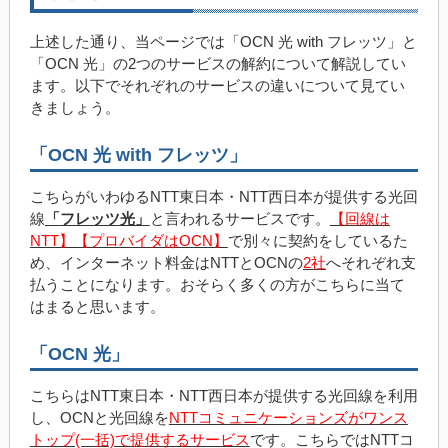
上述した通り、当ページでは「OCN 光 with フレッツ」と
「OCN 光」の2つのサービスの解約について解説してい
ます。以下でそれぞれのサービスの違いについて見てい
きましょう。
「OCN 光 with フレッツ」
こちらがいわゆるNTT東日本・NTT西日本が提供する光回
線
「フレッツ光」
と言われるサービスです。
【回線は
NTT】【プロバイダはOCN】
で別々に契約をしているた
め、インターネット料金はNTTとOCNの
2社
へそれぞれ支
払うことになります。おそらく多くの方がこちらに当て
はまると思います。
「OCN 光」
こちらはNTT東日本・NTT西日本が提供する光回線を利用
し、OCNと光回線を
NTTコミュニケーションズがワンス
トップ(一括)で提供するサービス
です。こちらではNTTコ