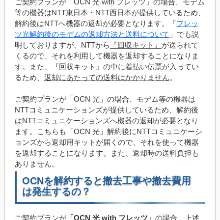
ご契約プランが「OCN 光 with フレッツ」の場合、モデム
等の機器はNTT東日本・NTT西日本が提供しているため、
解約後はNTTへ機器の返却が必要となります。「
フレッ
ツ光解約後のモデムの返却方法と送料について
」でも説
明しておりますが、NTTから
『回収キット』
が送られて
くるので、それを利用して機器を返却することになりま
す。また、『回収キット』の中に着払い伝票が入ってい
るため、
返却にあたっての送料はかかりません
。
ご契約プランが「OCN 光」の場合、モデム等の機器は
NTTコミュニケーションズが提供しているため、解約後
はNTTコミュニケーションズへ機器の返却が必要となり
ます。こちらも「OCN 光」解約後にNTTコミュニケーシ
ョンズから返却用キットが届くので、それを使って機器
を返却することになります。また、返却時の送料負担も
ありません。
OCNを解約すると撤去工事や撤去費用
は発生するの？
ご契約プランが
「OCN 光 with フレッツ」
の場合、上述