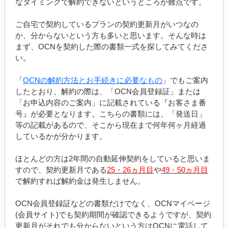
なタイミングで解約できないというところが難点です。
ご自宅で契約しているプランの契約更新月がいつなの
か、分からないという方も多いと思います。そんな時は
まず、OCNを契約した際の書類一式を探してみてくださ
い。
「
OCNの解約方法とお手続きに必要なもの
」でもご案内
したとおり、解約の際は、「OCN会員登録証」または
「お申込内容のご案内」に記載されている『お客さま番
号』が必要となります。こちらの書類には、「発送日」
等の記載があるので、そこから現在まで何年何ヶ月経過
しているかが分かります。
ほとんどの方は2年間の自動延伸契約をしていると思いま
すので、契約更新月である
25・26ヵ月目
や
49・50ヵ月目
で解約すれば解約金は発生しません。
OCN会員登録証などの書類だけでなく、OCNマイページ
(会員サイト)でも契約期間が確認できるようですが、契約
更新月がそれでも分からないという方はOCNに電話して