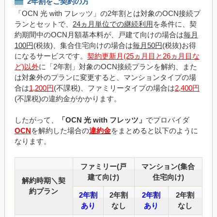
2年割をご契約の方
「OCN 光 with フレッツ」の2年割とは対象のOCN接続プ
ランとセットで、
24ヵ月単位での継続利用
を条件に、契
約期間中のOCN月額基本料が、戸建て向けの場合は
毎月
100円
(税抜)、集合住宅向けの場合は
毎月50円
(税抜)お得
になるサービスです。
契約更新月(25ヵ月目と26ヵ月目な
ど)以外
に「2年割」対象のOCN接続プランを解約、また
は対象外のプランに変更すると、マンションタイプの場
合は
1,200円
(不課税)、ファミリータイプの場合は
2,400円
(不課税)の違約金がかかります。
したがって、
「OCN 光 with フレッツ」
でプロバイダ
OCN
を解約した場合の
違約金
をまとめると以下のように
なります。
ファミリー(戸
マンション(集合
建て向け)
住宅向け)
解約時期＼契
約プラン
2年割
2年割
2年割
2年割
あり
なし
あり
なし