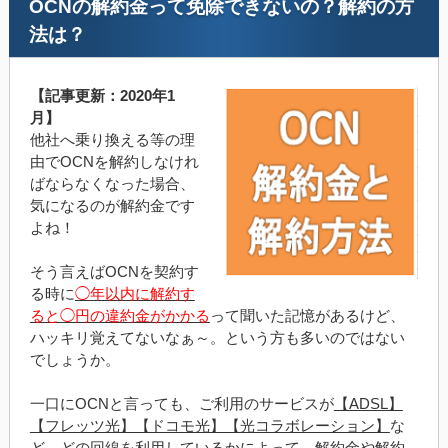
OCNの解約金って免除できないの？解約の方
法は？
【記事更新：2020年1
月】
他社へ乗り換える等の理
由でOCNを解約しなけれ
ばならなくなった場合、
気になるのが解約金です
よね！
そう言えばOCNを契約す
る時に
◯年以内に解約す
ると◯円の違約金がかかる
って聞いた記憶があるけど、
ハッキリ覚えてないなぁ～。という方も多いのではない
でしょうか。
一口にOCNと言っても、ご利用のサービスが
【ADSL】
【フレッツ光】【ドコモ光】【光コラボレーション】
な
ど、どの回線を利用しているかによって、解約金や解約