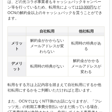
は、どの光コラボ事業者もキャッシュバックキャンペー
ン等を行っているため、転用先によっては
13,000円
など
OCNの解約金以上のキャッシュバックを貰うことができ
ます。
自社転用
他社転用
解約金がかからない
メリッ
転用時の特典があ
メールアドレスが変
ト
る
わらない
解約金がかかる
デメリ
転用時の特典がない
メールアドレスが
ット
変わる
転用をする方は上記内容を踏まえて自社転用にするか他
社転用にするかをご判断いただければと思います。
また、OCNではなくNTT側のお話になりますが、「フレ
ッツ光」の初期工事費分割払いがまだ残っている場合、