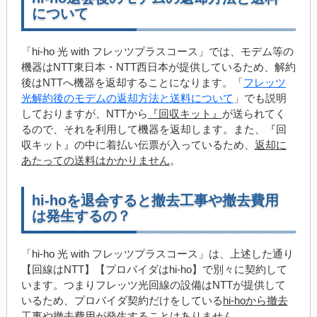
について
「hi-ho 光 with フレッツプラスコース」では、モデム等の
機器はNTT東日本・NTT西日本が提供しているため、解約
後はNTTへ機器を返却することになります。「
フレッツ
光解約後のモデムの返却方法と送料について
」でも説明
しておりますが、NTTから
『回収キット』
が送られてく
るので、それを利用して機器を返却します。また、『回
収キット』の中に着払い伝票が入っているため、
返却に
あたっての送料はかかりません
。
hi-hoを退会すると撤去工事や撤去費用
は発生するの？
「hi-ho 光 with フレッツプラスコース」は、上述した通り
【回線はNTT】【プロバイダはhi-ho】で別々に契約して
います。つまりフレッツ光回線の設備はNTTが提供して
いるため、プロバイダ契約だけをしている
hi-hoから撤去
工事や撤去費用が発生することはありません
。