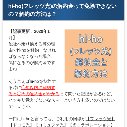
hi-ho(フレッツ光)の解約金って免除できない
の？解約の方法は？
【記事更新：2020年1
月】
他社へ乗り換える等の理
由でhi-hoを解約しなけれ
ばならなくなった場合、
気になるのが解約金です
よね！
そう言えばhi-hoを契約す
る時に
◯年以内に解約す
ると◯円の違約金がかかる
って聞いた記憶があるけど、
ハッキリ覚えてないなぁ～。という方も多いのではない
でしょうか。
一口にhi-hoと言っても、ご利用の回線が
【フレッツ光】
【ドコモ光】【コミュファ光】【光コラボレーション】