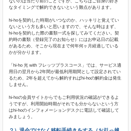
ないのは当たり前のことですが、こちらはご自身の好き
なタイミングで解約できないという難点があります。
hi-hoを契約した時期がいつなのか、ハッキリと覚えてい
ないという方も多いと思いますので、そんな時はまず、
hi-hoを契約した際の書類一式を探してみてください。契
約時の書類（登録完了のお知らせ）にはお申込日の記載
があるため、そこから現在まで何年何ヶ月経過している
かが分かります。
「hi-ho 光 with フレッツプラスコース」では、サービス適
用日の翌月から2年間が最低利用期間として設定されてい
るため、2年を超えてから解約すればhi-hoの解約金は発生
しません。
hi-hoの会員サイトからでもご利用状況の確認ができるよ
うですが、利用開始時期がそれでも分からないという方
はhi-hoのインフォメーションデスクに電話して確認して
みましょう。
２）退会ではなく移転手続きをする（お引っ越