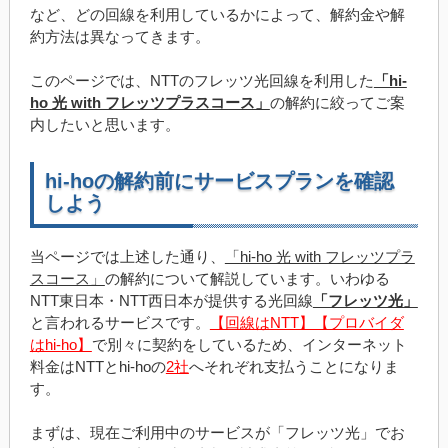
など、どの回線を利用しているかによって、解約金や解
約方法は異なってきます。
このページでは、NTTのフレッツ光回線を利用した
「hi-
ho 光 with フレッツプラスコース」
の解約に絞ってご案
内したいと思います。
hi-hoの解約前にサービスプランを確認
しよう
当ページでは上述した通り、
「hi-ho 光 with フレッツプラ
スコース」
の解約について解説しています。いわゆる
NTT東日本・NTT西日本が提供する光回線
「フレッツ光」
と言われるサービスです。
【回線はNTT】【プロバイダ
はhi-ho】
で別々に契約をしているため、インターネット
料金はNTTとhi-hoの
2社
へそれぞれ支払うことになりま
す。
まずは、現在ご利用中のサービスが「フレッツ光」でお