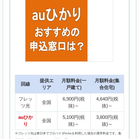
提供エ
月額料金(一
月額料金(集
回線
リア
戸建て)
合住宅)
フレッ
6,900円(税
4,640円(税
全国
ツ光
抜)～
抜)～
auひか
5,100円(税
3,800円(税
全国
り
抜)～
抜)～
※フレッツ光は東日本でプロバイダhi-hoを利用した場合の通常料金です。集