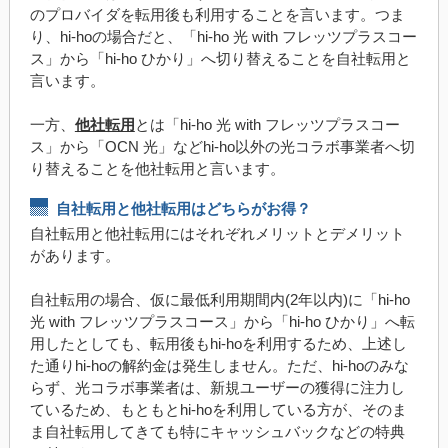
のプロバイダを転用後も利用することを言います。つま
り、hi-hoの場合だと、「hi-ho 光 with フレッツプラスコー
ス」から「hi-ho ひかり」へ切り替えることを自社転用と
言います。
一方、
他社転用
とは「hi-ho 光 with フレッツプラスコー
ス」から「OCN 光」などhi-ho以外の光コラボ事業者へ切
り替えることを他社転用と言います。
自社転用と他社転用はどちらがお得？
自社転用と他社転用にはそれぞれメリットとデメリット
があります。
自社転用の場合、仮に最低利用期間内(2年以内)に「hi-ho
光 with フレッツプラスコース」から「hi-ho ひかり」へ転
用したとしても、転用後もhi-hoを利用するため、上述し
た通りhi-hoの解約金は発生しません。ただ、hi-hoのみな
らず、光コラボ事業者は、新規ユーザーの獲得に注力し
ているため、もともとhi-hoを利用している方が、そのま
ま自社転用してきても特にキャッシュバックなどの特典