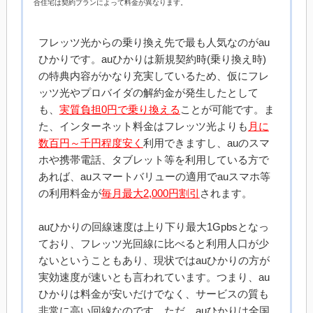
合住宅は契約プランによって料金が異なります。
フレッツ光からの乗り換え先で最も人気なのがau
ひかりです。auひかりは新規契約時(乗り換え時)
の特典内容がかなり充実しているため、仮にフレ
ッツ光やプロバイダの解約金が発生したとして
も、
実質負担0円で乗り換える
ことが可能です。ま
た、インターネット料金はフレッツ光よりも
月に
数百円～千円程度安く
利用できますし、auのスマ
ホや携帯電話、タブレット等を利用している方で
あれば、auスマートバリューの適用でauスマホ等
の利用料金が
毎月最大2,000円割引
されます。
auひかりの回線速度は上り下り最大1Gpbsとなっ
ており、フレッツ光回線に比べると利用人口が少
ないということもあり、現状ではauひかりの方が
実効速度が速いとも言われています。つまり、au
ひかりは料金が安いだけでなく、サービスの質も
非常に高い回線なのです。ただ、auひかりは全国