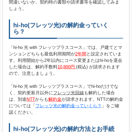
間違いないか、契約時の書類や請求書等を確認してみま
しょう。
hi-ho(フレッツ光)の解約金っていく
ら？
「hi-ho 光 with フレッツプラスコース」では、戸建てとマ
ンションどちらも最低利用期間が
2年間
と設定されていま
す。利用開始から2年以内にコース変更またはhi-hoを退会
した場合は、解約手数料
10,800円
(税込) が請求されます
ので、注意しましょう。
「hi-ho 光 with フレッツプラスコース」でhi-hoだけでな
く、契約更新月以外に
フレッツ光回線
も解約した場合
は、別途
NTT
からも
解約金
が請求されます。NTTの解約金
については「
フレッツ光の解約金っていくら？
」をご確
認ください。
hi-ho(フレッツ光)の解約方法とお手続