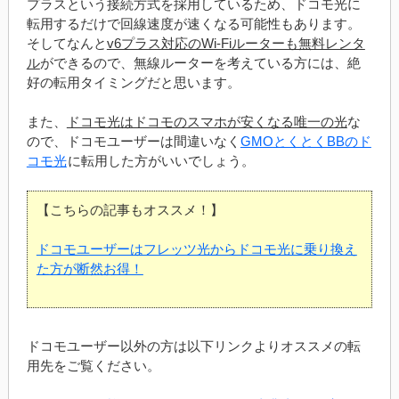
プラスという接続方式を採用しているため、ドコモ光に
転用するだけで回線速度が速くなる可能性もあります。
そしてなんと
v6プラス対応のWi-Fiルーターも無料レンタ
ル
ができるので、無線ルーターを考えている方には、絶
好の転用タイミングだと思います。
また、
ドコモ光はドコモのスマホが安くなる唯一の光
な
ので、ドコモユーザーは間違いなく
GMOとくとくBBのド
コモ光
に転用した方がいいでしょう。
【こちらの記事もオススメ！】
ドコモユーザーはフレッツ光からドコモ光に乗り換え
た方が断然お得！
ドコモユーザー以外の方は以下リンクよりオススメの転
用先をご覧ください。