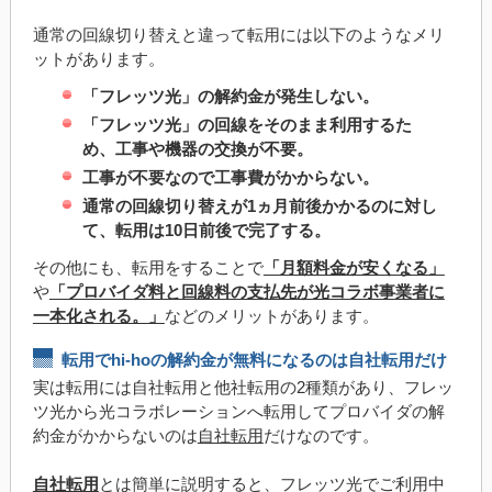
通常の回線切り替えと違って転用には以下のようなメリ
ットがあります。
「フレッツ光」の解約金が発生しない。
「フレッツ光」の回線をそのまま利用するた
め、工事や機器の交換が不要。
工事が不要なので工事費がかからない。
通常の回線切り替えが1ヵ月前後かかるのに対し
て、転用は10日前後で完了する。
その他にも、転用をすることで
「月額料金が安くなる」
や
「プロバイダ料と回線料の支払先が光コラボ事業者に
一本化される。」
などのメリットがあります。
転用でhi-hoの解約金が無料になるのは自社転用だけ
実は転用には自社転用と他社転用の2種類があり、フレッ
ツ光から光コラボレーションへ転用してプロバイダの解
約金がかからないのは
自社転用
だけなのです。
自社転用
とは簡単に説明すると、フレッツ光でご利用中