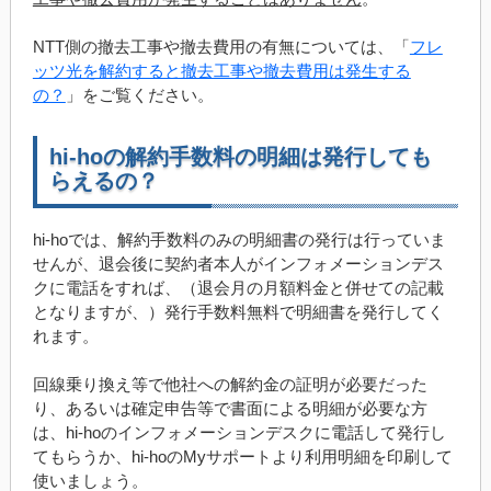
NTT側の撤去工事や撤去費用の有無については、「
フレ
ッツ光を解約すると撤去工事や撤去費用は発生する
の？
」をご覧ください。
hi-hoの解約手数料の明細は発行しても
らえるの？
hi-hoでは、解約手数料のみの明細書の発行は行っていま
せんが、退会後に契約者本人がインフォメーションデス
クに電話をすれば、（退会月の月額料金と併せての記載
となりますが、）発行手数料無料で明細書を発行してく
れます。
回線乗り換え等で他社への解約金の証明が必要だった
り、あるいは確定申告等で書面による明細が必要な方
は、hi-hoのインフォメーションデスクに電話して発行し
てもらうか、hi-hoのMyサポートより利用明細を印刷して
使いましょう。