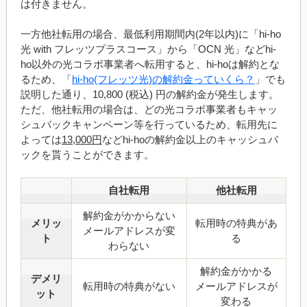
は付きません。
一方他社転用の場合、最低利用期間内(2年以内)に「hi-ho
光 with フレッツプラスコース」から「OCN 光」などhi-
ho以外の光コラボ事業者へ転用すると、hi-hoは解約とな
るため、「
hi-ho(フレッツ光)の解約金っていくら？
」でも
説明した通り、10,800 (税込) 円の解約金が発生します。
ただ、他社転用の場合は、どの光コラボ事業者もキャッ
シュバックキャンペーン等を行っているため、転用先に
よっては
13,000円
などhi-hoの解約金以上のキャッシュバ
ックを貰うことができます。
自社転用
他社転用
解約金がかからない
メリッ
転用時の特典があ
メールアドレスが変
ト
る
わらない
解約金がかかる
デメリ
転用時の特典がない
メールアドレスが
ット
変わる