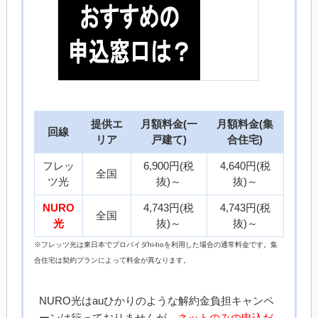
提供エ
月額料金(一
月額料金(集
回線
リア
戸建て)
合住宅)
フレッ
6,900円(税
4,640円(税
全国
ツ光
抜)～
抜)～
NURO
4,743円(税
4,743円(税
全国
光
抜)～
抜)～
※フレッツ光は東日本でプロバイダhi-hoを利用した場合の通常料金です。集
合住宅は契約プランによって料金が異なります。
NURO光はauひかりのような解約金負担キャンペ
ーンは行っておりませんが、
ネットのみの申込だ