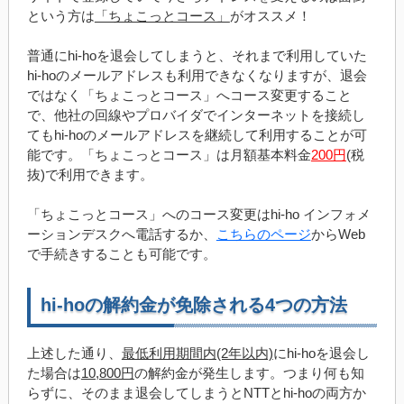
という方は
「ちょこっとコース」
がオススメ！
普通にhi-hoを退会してしまうと、それまで利用していた
hi-hoのメールアドレスも利用できなくなりますが、退会
ではなく「ちょこっとコース」へコース変更すること
で、他社の回線やプロバイダでインターネットを接続し
てもhi-hoのメールアドレスを継続して利用することが可
能です。「ちょこっとコース」は月額基本料金
200円
(税
抜)で利用できます。
「ちょこっとコース」へのコース変更はhi-ho インフォメ
ーションデスクへ電話するか、
こちらのページ
からWeb
で手続きすることも可能です。
hi-hoの解約金が免除される4つの方法
上述した通り、
最低利用期間内(2年以内)
にhi-hoを退会し
た場合は
10,800円
の解約金が発生します。つまり何も知
らずに、そのまま退会してしまうとNTTとhi-hoの両方か