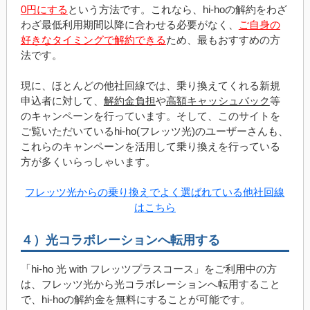
0円にする
という方法です。これなら、hi-hoの解約をわざ
わざ最低利用期間以降に合わせる必要がなく、
ご自身の
好きなタイミングで解約できる
ため、最もおすすめの方
法です。
現に、ほとんどの他社回線では、乗り換えてくれる新規
申込者に対して、
解約金負担
や
高額キャッシュバック
等
のキャンペーンを行っています。そして、このサイトを
ご覧いただいているhi-ho(フレッツ光)のユーザーさんも、
これらのキャンペーンを活用して乗り換えを行っている
方が多くいらっしゃいます。
フレッツ光からの乗り換えでよく選ばれている他社回線
はこちら
４）光コラボレーションへ転用する
「hi-ho 光 with フレッツプラスコース」をご利用中の方
は、フレッツ光から光コラボレーションへ転用すること
で、hi-hoの解約金を無料にすることが可能です。