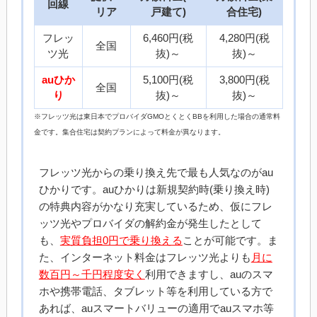
回線
リア
戸建て)
合住宅)
フレッ
6,460円(税
4,280円(税
全国
ツ光
抜)～
抜)～
auひか
5,100円(税
3,800円(税
全国
り
抜)～
抜)～
※フレッツ光は東日本でプロバイダGMOとくとくBBを利用した場合の通常料
金です。集合住宅は契約プランによって料金が異なります。
フレッツ光からの乗り換え先で最も人気なのがau
ひかりです。auひかりは新規契約時(乗り換え時)
の特典内容がかなり充実しているため、仮にフレ
ッツ光やプロバイダの解約金が発生したとして
も、
実質負担0円で乗り換える
ことが可能です。ま
た、インターネット料金はフレッツ光よりも
月に
数百円～千円程度安く
利用できますし、auのスマ
ホや携帯電話、タブレット等を利用している方で
あれば、auスマートバリューの適用でauスマホ等