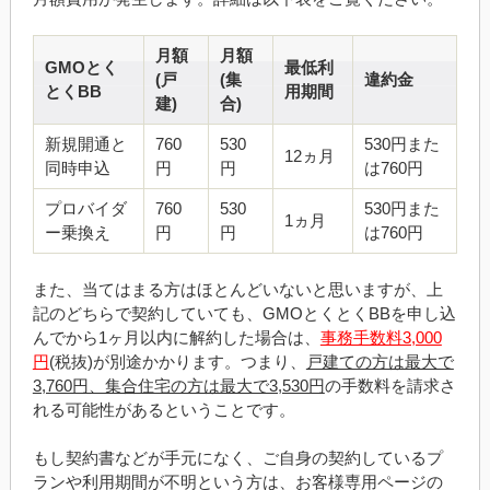
月額
月額
GMOとく
最低利
(戸
(集
違約金
とくBB
用期間
建)
合)
新規開通と
760
530
530円また
12ヵ月
同時申込
円
円
は760円
プロバイダ
760
530
530円また
1ヵ月
ー乗換え
円
円
は760円
また、当てはまる方はほとんどいないと思いますが、上
記のどちらで契約していても、GMOとくとくBBを申し込
んでから1ヶ月以内に解約した場合は、
事務手数料3,000
円
(税抜)が別途かかります。つまり、
戸建ての方は最大で
3,760円、集合住宅の方は最大で3,530円
の手数料を請求さ
れる可能性があるということです。
もし契約書などが手元になく、ご自身の契約しているプ
ランや利用期間が不明という方は、お客様専用ページの