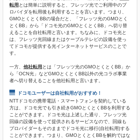
転用
とは簡単に説明すると、フレッツ光でご利用中のプ
ロバイダを転用後も利用することを言います。つまり、
GMOとくとくBBの場合だと、「フレッツ光のGMOとく
とくBB」から「ドコモ光のGMOとくとくBB」へ切り替
えることを自社転用と言います。ちなみに、ドコモ光と
は、フレッツ光回線またはケーブルテレビの設備を使っ
てドコモが提供する光インターネットサービスのことで
す。
一方、
他社転用
とは「フレッツ光のGMOとくとくBB」か
ら「OCN光」などGMOとくとくBB以外の光コラボ事業
者へ切り替えることを他社転用と言います。
ドコモユーザーは自社転用がおすすめ！
NTTドコモの携帯電話・スマートフォンを契約している
方は、ドコモ光でも引き続きGMOとくとくBBを利用する
ことができます。ドコモ光は上述した通り、フレッツ光
回線の設備を使って提供されるサービスなので、回線も
プロバイダーもそのままでドコモ光に移行(自社転用)する
ことができます。つまり、GMOとくとくBBを解約ではな