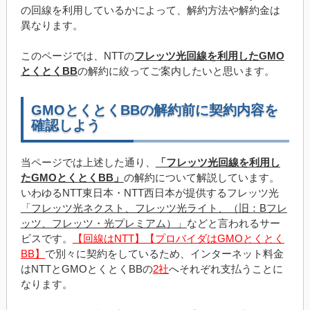
の回線を利用しているかによって、解約方法や解約金は
異なります。
このページでは、NTTの
フレッツ光回線を利用したGMO
とくとくBB
の解約に絞ってご案内したいと思います。
GMOとくとくBBの解約前に契約内容を
確認しよう
当ページでは上述した通り、
「フレッツ光回線を利用し
たGMOとくとくBB」
の解約について解説しています。
いわゆるNTT東日本・NTT西日本が提供するフレッツ光
「フレッツ光ネクスト、フレッツ光ライト、（旧：Bフレ
ッツ、フレッツ・光プレミアム）」
などと言われるサー
ビスです。
【回線はNTT】【プロバイダはGMOとくとく
BB】
で別々に契約をしているため、インターネット料金
はNTTとGMOとくとくBBの
2社
へそれぞれ支払うことに
なります。