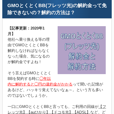
GMOとくとくBB(フレッツ光)の解約金って免
除できないの？解約の方法は？
【記事更新：2020年1
月】
他社へ乗り換える等の理
由でGMOとくとくBBを
解約しなければならなく
なった場合、気になるの
が解約金ですよね！
そう言えばGMOとくとく
BBを契約する時に
◯年以
内に解約すると◯円の違約金がかかる
って聞いた記憶が
あるけど、ハッキリ覚えてないなぁ～。という方も多い
のではないでしょうか。
一口にGMOとくとくBBと言っても、ご利用の回線が
【フ
レッツ光】【auひかり】【ドコモ光】【ADSL】
など、ど