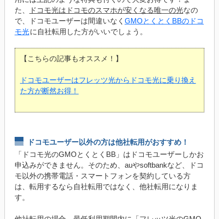
た、
ドコモ光はドコモのスマホが安くなる唯一の光
なの
で、ドコモユーザーは間違いなく
GMOとくとくBBのドコ
モ光
に自社転用した方がいいでしょう。
【こちらの記事もオススメ！】
ドコモユーザーはフレッツ光からドコモ光に乗り換え
た方が断然お得！
ドコモユーザー以外の方は他社転用がおすすめ！
「ドコモ光のGMOとくとくBB」はドコモユーザーしかお
申込みができません。そのため、auやsoftbankなど、ドコ
モ以外の携帯電話・スマートフォンを契約している方
は、転用するなら自社転用ではなく、他社転用になりま
す。
他社転用の場合、最低利用期間内に「フレッツ光のGMO