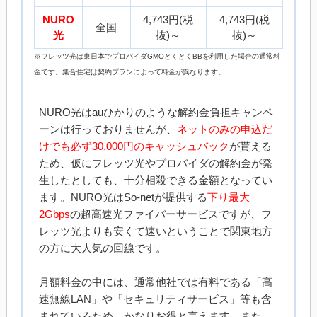
NURO
4,743円(税
4,743円(税
全国
光
抜)～
抜)～
※フレッツ光は東日本でプロバイダGMOとくとくBBを利用した場合の通常料
金です。集合住宅は契約プランによって料金が異なります。
NURO光はauひかりのような解約金負担キャンペ
ーンは行っておりませんが、
ネットのみの申込だ
けでも必ず30,000円のキャッシュバック
が貰える
ため、仮にフレッツ光やプロバイダの解約金が発
生したとしても、十分相殺できる金額となってい
ます。NURO光はSo-netが提供する
下り最大
2Gbps
の超高速光ファイバーサービスですが、フ
レッツ光よりも安くて速いということで関東地方
の方に大人気の回線です。
月額料金の中には、通常他社では有料である
「高
速無線LAN」
や
「セキュリティサービス」
等も含
まれているため、かなりお得と言えます。また、