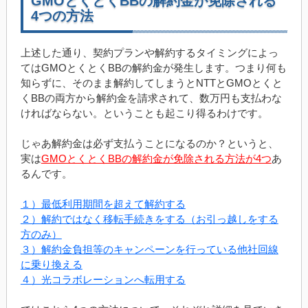
GMOとくとくBBの解約金が免除される
4つの方法
上述した通り、契約プランや解約するタイミングによっ
てはGMOとくとくBBの解約金が発生します。つまり何も
知らずに、そのまま解約してしまうとNTTとGMOとくと
くBBの両方から解約金を請求されて、数万円も支払わな
ければならない。ということも起こり得るわけです。
じゃあ解約金は必ず支払うことになるのか？というと、
実は
GMOとくとくBBの解約金が免除される方法が4つ
あ
るんです。
１）最低利用期間を超えて解約する
２）解約ではなく移転手続きをする（お引っ越しをする
方のみ）
３）解約金負担等のキャンペーンを行っている他社回線
に乗り換える
４）光コラボレーションへ転用する