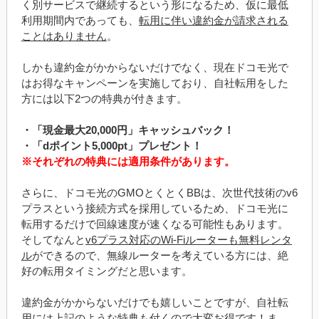
く別サービスで継続するという形になるため、仮に最低
利用期間内であっても、
転用に伴い違約金が請求される
ことはありません
。
しかも違約金がかからないだけでなく、現在ドコモ光で
はお得なキャンペーンを実施しており、自社転用をした
方には以下2つの特典が付きます。
・「現金最大20,000円」キャッシュバック！
・「dポイント5,000pt」プレゼント！
※それぞれの特典には適用条件があります。
さらに、ドコモ光のGMOとくとくBBは、次世代技術のv6
プラスという接続方式を採用しているため、ドコモ光に
転用するだけで回線速度が速くなる可能性もあります。
そしてなんと
v6プラス対応のWi-Fiルーターも無料レンタ
ル
ができるので、無線ルーターを考えている方には、絶
好の転用タイミングだと思います。
違約金がかからないだけでも嬉しいことですが、自社転
用には上記のような特典も付くので大変お得です！ま