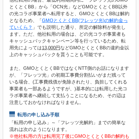
とくとくBB」から「OCN光」などGMOとくとくBB以外
の光コラボ事業者へ転用すると、GMOとくとくBBは解約
となるため、「
GMOとくとくBB(フレッツ光)の解約金っ
ていくら？
」でも説明した通り、所定の解除料が発生し
ます。ただ、他社転用の場合は、どの光コラボ事業者も
キャッシュバックキャンペーン等を行っているため、転
用先によっては
13,000円
などGMOとくとくBBの違約金以
上のキャッシュバックを貰うことも可能です。
また、GMOとくとくBBではなくNTT側のお話になります
が、「フレッツ光」の初期工事費分割払いがまだ残って
いる場合、(工事費残債が免除されたり、負担してくれる
事業者も一部あるようですが、)基本的には転用した光コ
ラボ事業者へ継続して支払うことになるため、その辺は
注意しておかなければなりません。
転用の申し込み手順
「転用の申し込み」～「フレッツ光解約」までの簡単な
流れは次のようになります。
※他社転用の方は転用完了後にGMOとくとくBBの解約も