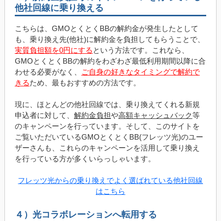
他社回線に乗り換える
こちらは、GMOとくとくBBの解約金が発生したとして
も、乗り換え先(他社)に解約金を負担してもらうことで、
実質負担額を0円にする
という方法です。これなら、
GMOとくとくBBの解約をわざわざ最低利用期間以降に合
わせる必要がなく、
ご自身の好きなタイミングで解約で
きる
ため、最もおすすめの方法です。
現に、ほとんどの他社回線では、乗り換えてくれる新規
申込者に対して、
解約金負担
や
高額キャッシュバック
等
のキャンペーンを行っています。そして、このサイトを
ご覧いただいているGMOとくとくBB(フレッツ光)のユー
ザーさんも、これらのキャンペーンを活用して乗り換え
を行っている方が多くいらっしゃいます。
フレッツ光からの乗り換えでよく選ばれている他社回線
はこちら
４）光コラボレーションへ転用する