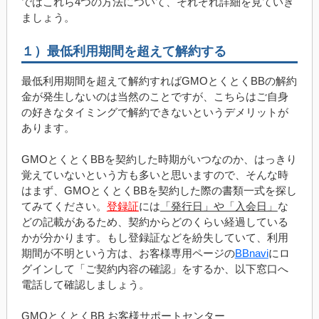
ではこれら4つの方法について、それぞれ詳細を見ていき
ましょう。
１）最低利用期間を超えて解約する
最低利用期間を超えて解約すればGMOとくとくBBの解約
金が発生しないのは当然のことですが、こちらはご自身
の好きなタイミングで解約できないというデメリットが
あります。
GMOとくとくBBを契約した時期がいつなのか、はっきり
覚えていないという方も多いと思いますので、そんな時
はまず、GMOとくとくBBを契約した際の書類一式を探し
てみてください。
登録証
には
「発行日」や「入会日」
な
どの記載があるため、契約からどのくらい経過している
かが分かります。もし登録証などを紛失していて、利用
期間が不明という方は、お客様専用ページの
BBnavi
にロ
グインして「ご契約内容の確認」をするか、以下窓口へ
電話して確認しましょう。
GMOとくとくBB お客様サポートセンター