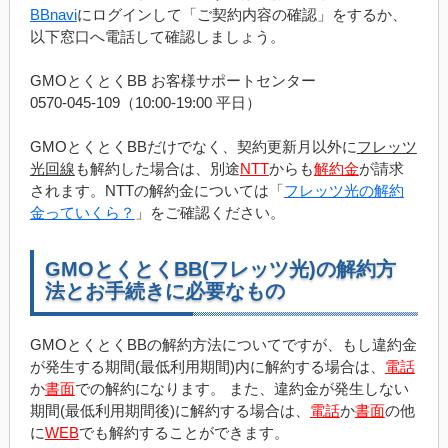
BBnavi
にログインして「ご契約内容の確認」をするか、
以下窓口へ電話して確認しましょう。
GMOとくとくBB お客様サポートセンター
0570-045-109（10:00-19:00 平日）
GMOとくとくBBだけでなく、契約更新月以外に
フレッツ
光回線
も解約した場合は、別途
NTT
からも
解約金
が請求
されます。NTTの解約金については「
フレッツ光の解約
金っていくら？
」をご確認ください。
GMOとくとくBB(フレッツ光)の解約方
法とお手続きに必要なもの
GMOとくとくBBの解約方法についてですが、もし違約金
が発生する期間(最低利用期間)内に解約する場合は、
電話
か
書面
での解約になります。 また、違約金が発生しない
期間(最低利用期間後)に解約する場合は、
電話
か
書面
の他
に
WEB
でも解約することができます。