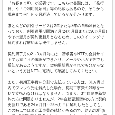
『お客さまID』が必要です。こちらの書類には、「発行
日」や「ご利用開始日」等の記載もあるので、そこから
現在まで何年何ヶ月経過しているかが分かります。
ほとんどの割引サービスは2年または3年の自動延伸とな
っており、割引適用期間満了月(24カ月目または36カ月目)
やその翌月が契約更新月となるため、このタイミングで
解約すれば解約金は発生しません。
契約満了月の2～3ヵ月前には、請求書やNTTの会員サイ
トでも満了月の確認ができたり、メールやハガキ等でも
通知があるようですが、契約更新月がそれでも分からな
いという方はNTTに電話して確認してみてください。
また、初期工事費を分割で支払っている方は、31ヵ月以
内でフレッツ光を解約した場合、初期工事費の残額を一
括で支払わなければなりません。つまり、3年自動更新契
約の方は問題ありませんが、2年自動更新契約の方は契約
更新月である24ヵ月目～25ヵ月目に解約したとしても、
この時点ではまだ工事費の残額があるので、約3,240円(6