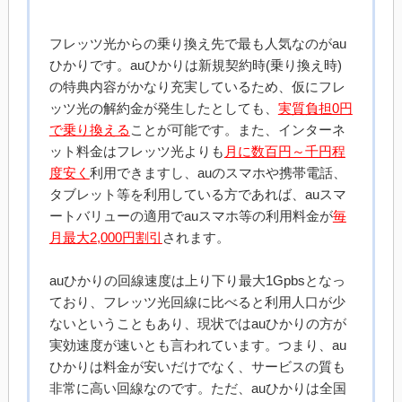
フレッツ光からの乗り換え先で最も人気なのがau
ひかりです。auひかりは新規契約時(乗り換え時)
の特典内容がかなり充実しているため、仮にフレ
ッツ光の解約金が発生したとしても、
実質負担0円
で乗り換える
ことが可能です。また、インターネ
ット料金はフレッツ光よりも
月に数百円～千円程
度安く
利用できますし、auのスマホや携帯電話、
タブレット等を利用している方であれば、auスマ
ートバリューの適用でauスマホ等の利用料金が
毎
月最大2,000円割引
されます。
auひかりの回線速度は上り下り最大1Gpbsとなっ
ており、フレッツ光回線に比べると利用人口が少
ないということもあり、現状ではauひかりの方が
実効速度が速いとも言われています。つまり、au
ひかりは料金が安いだけでなく、サービスの質も
非常に高い回線なのです。ただ、auひかりは全国