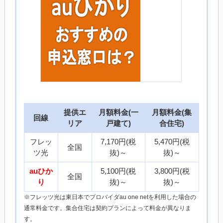
提供エ
月額料金(一
月額料金(集
回線
リア
戸建て)
合住宅)
フレッ
7,170円(税
5,470円(税
全国
ツ光
抜)～
抜)～
auひか
5,100円(税
3,800円(税
全国
り
抜)～
抜)～
※フレッツ光は東日本でプロバイダau one netを利用した場合の
通常料金です。集合住宅は契約プランによって料金が異なりま
す。