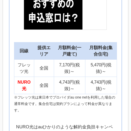
提供エ
月額料金(一
月額料金(集
回線
リア
戸建て)
合住宅)
フレッ
7,170円(税
5,470円(税
全国
ツ光
抜)～
抜)～
NURO
4,743円(税
4,743円(税
全国
光
抜)～
抜)～
※フレッツ光は東日本でプロバイダau one netを利用した場合の
通常料金です。集合住宅は契約プランによって料金が異なりま
す。
NURO光はauひかりのような解約金負担キャンペ