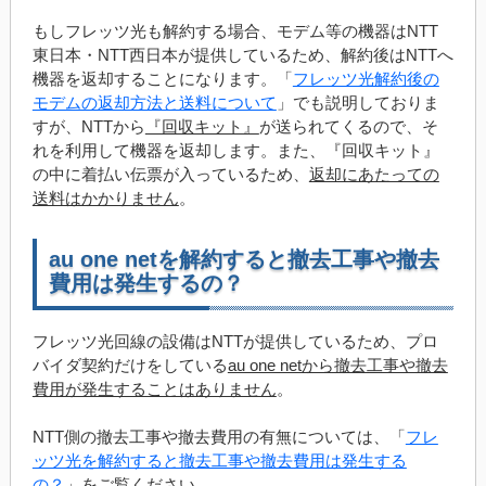
もしフレッツ光も解約する場合、モデム等の機器はNTT
東日本・NTT西日本が提供しているため、解約後はNTTへ
機器を返却することになります。「
フレッツ光解約後の
モデムの返却方法と送料について
」でも説明しておりま
すが、NTTから
『回収キット』
が送られてくるので、そ
れを利用して機器を返却します。また、『回収キット』
の中に着払い伝票が入っているため、
返却にあたっての
送料はかかりません
。
au one netを解約すると撤去工事や撤去
費用は発生するの？
フレッツ光回線の設備はNTTが提供しているため、プロ
バイダ契約だけをしている
au one netから撤去工事や撤去
費用が発生することはありません
。
NTT側の撤去工事や撤去費用の有無については、「
フレ
ッツ光を解約すると撤去工事や撤去費用は発生する
の？
」をご覧ください。