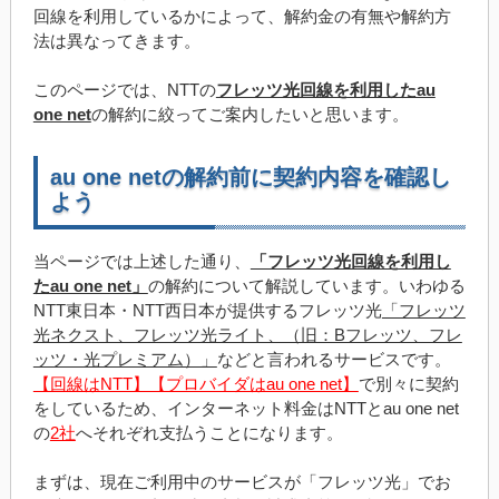
回線を利用しているかによって、解約金の有無や解約方
法は異なってきます。
このページでは、NTTの
フレッツ光回線を利用したau
one net
の解約に絞ってご案内したいと思います。
au one netの解約前に契約内容を確認し
よう
当ページでは上述した通り、
「フレッツ光回線を利用し
たau one net」
の解約について解説しています。いわゆる
NTT東日本・NTT西日本が提供するフレッツ光
「フレッツ
光ネクスト、フレッツ光ライト、（旧：Bフレッツ、フレ
ッツ・光プレミアム）」
などと言われるサービスです。
【回線はNTT】【プロバイダはau one net】
で別々に契約
をしているため、インターネット料金はNTTとau one net
の
2社
へそれぞれ支払うことになります。
まずは、現在ご利用中のサービスが「フレッツ光」でお