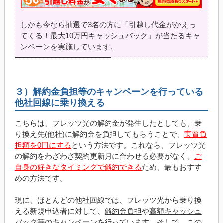
しかも今なら抽選で3名の方に「引越し代金がかえっ
てくる！最大10万円キャッシュバック」が当たるキャ
ンペーンを実施しています。
３）解約金負担等のキャンペーンを行っている
他社回線に乗り換える
こちらは、フレッツ光の解約金が発生したとしても、乗
り換え先(他社)に解約金を負担してもらうことで、
実質負
担額を0円にする
という方法です。これなら、フレッツ光
の解約をわざわざ契約更新月に合わせる必要がなく、
ご
自身の好きなタイミングで解約できる
ため、最もおすす
めの方法です。
現に、ほとんどの他社回線では、フレッツ光から乗り換
える新規申込者に対して、
解約金負担
や
高額キャッシュ
バック
等のキャンペーンを行っています。そして、この