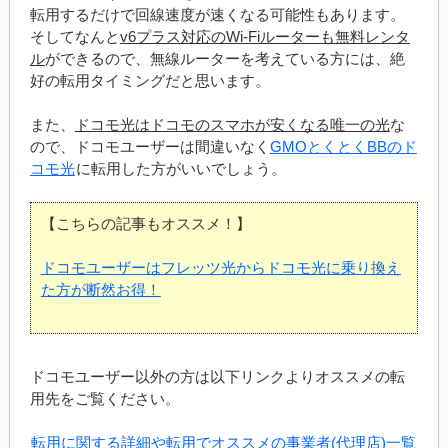
転用するだけで回線速度が速くなる可能性もあります。
そしてなんと
v6プラス対応のWi-Fiルーターも無料レンタ
ル
ができるので、無線ルーターを考えている方には、絶
好の転用タイミングだと思います。
また、
ドコモ光はドコモのスマホが安くなる唯一の光
な
ので、ドコモユーザーは間違いなく
GMOとくとくBBのド
コモ光
に転用した方がいいでしょう。
【こちらの記事もオススメ！】
ドコモユーザーはフレッツ光からドコモ光に乗り換え
た方が断然お得！
ドコモユーザー以外の方は以下リンクよりオススメの転
用先をご覧ください。
転用に関する詳細や転用でオススメの事業者(代理店)一覧