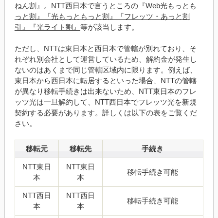
ねん割』
。NTT西日本で言うところの
『Web光もっとも
っと割』『光もっともっと割』『フレッツ・あっと割
引』『光ライト割』
等が該当します。
ただし、NTTは東日本と西日本で管轄が別れており、そ
れぞれ別会社として運営しているため、解約金が発生し
ないのはあくまで同じ管轄区域内に限ります。例えば、
東日本から西日本に転居するといった場合、NTTの管轄
が異なり移転手続きは出来ないため、NTT東日本のフレ
ッツ光は一旦解約して、NTT西日本でフレッツ光を新規
契約する必要があります。詳しくは以下の表をご覧くだ
さい。
移転元
移転先
手続き
NTT東日
NTT東日
移転手続き可能
本
本
NTT西日
NTT西日
移転手続き可能
本
本