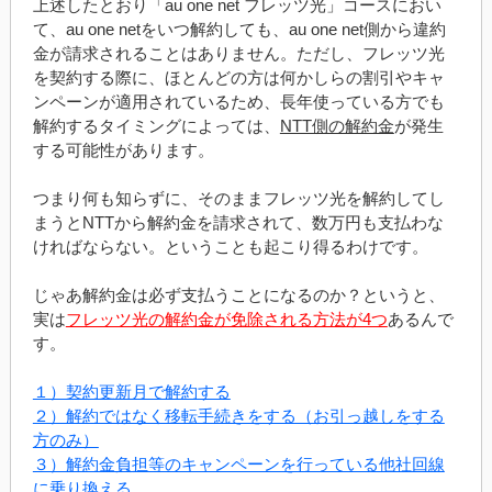
上述したとおり「au one net フレッツ光」コースにおい
て、au one netをいつ解約しても、au one net側から違約
金が請求されることはありません。ただし、フレッツ光
を契約する際に、ほとんどの方は何かしらの割引やキャ
ンペーンが適用されているため、長年使っている方でも
解約するタイミングによっては、
NTT側の解約金
が発生
する可能性があります。
つまり何も知らずに、そのままフレッツ光を解約してし
まうとNTTから解約金を請求されて、数万円も支払わな
ければならない。ということも起こり得るわけです。
じゃあ解約金は必ず支払うことになるのか？というと、
実は
フレッツ光の解約金が免除される方法が4つ
あるんで
す。
１）契約更新月で解約する
２）解約ではなく移転手続きをする（お引っ越しをする
方のみ）
３）解約金負担等のキャンペーンを行っている他社回線
に乗り換える