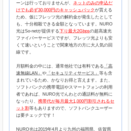
ーンは行っておりませんが、
ネットのみの申込だ
けでも必ず30,000円のキャッシュバック
が貰える
ため、仮にフレッツ光の解約金が発生したとして
も、十分相殺できる金額となっています。NURO
光はSo-netが提供する
下り最大2Gbps
の超高速光
ファイバーサービスですが、フレッツ光よりも安
くて速いということで関東地方の方に大人気の回
線です。
月額料金の中には、通常他社では有料である
「高
速無線LAN」
や
「セキュリティサービス」
等も含
まれているため、かなりお得と言えます。また、
ソフトバンクの携帯電話やスマートフォンの利用
者であれば、NURO光でんわとの通話料が無料に
なったり、
携帯代が毎月最大1,000円割引されるセ
ット割
等もありますので、ソフトバンクユーザー
は要チェックです！
NURO光は2019年4月より九州の福岡県、佐賀県