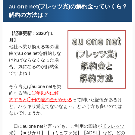
au one net(フレッツ光)の解約金っていくら？
解約の方法は？
【記事更新：2020年1
月】
他社へ乗り換える等の理
由でau one netを解約しな
ければならなくなった場
合、気になるのが解約金
ですよね！
そう言えばau one netを契
約する時に
◯年以内に解
約すると◯円の違約金がかかる
って聞いた記憶があるけ
ど、ハッキリ覚えてないなぁ～。という方も多いのでは
ないでしょうか。
一口にau one netと言っても、ご利用の回線が
【フレッツ
光】【auひかり】【コミュファ光】【ADSL】
など、どの