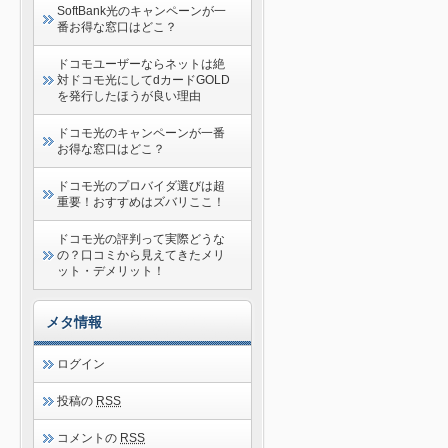
SoftBank光のキャンペーンが一
番お得な窓口はどこ？
ドコモユーザーならネットは絶
対ドコモ光にしてdカードGOLD
を発行したほうが良い理由
ドコモ光のキャンペーンが一番
お得な窓口はどこ？
ドコモ光のプロバイダ選びは超
重要！おすすめはズバリここ！
ドコモ光の評判って実際どうな
の？口コミから見えてきたメリ
ット・デメリット！
メタ情報
ログイン
投稿の
RSS
コメントの
RSS