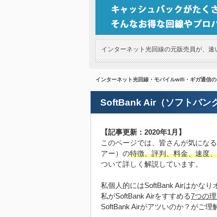
インターネット光回線の元販売員が、速い
インターネット光回線・モバイルwifi・ギガ通信
SoftBank Air（ソフ
【記事更新：2020年1月】
このページでは、皆さんが気になるSof
アー）の
特徴、評判、料金、速度、
ついて詳しく解説しています。
私個人的にはSoftBank Airは
私がSoftBank Airをすすめる
7つの
SoftBank Airがアツいのか？