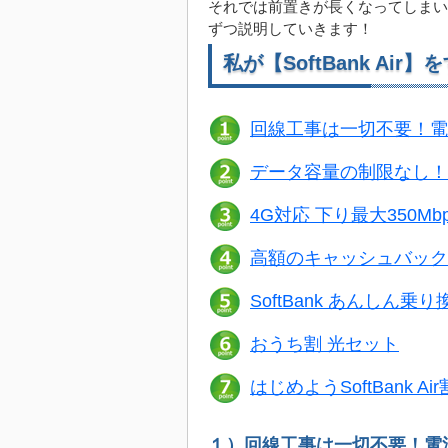
それでは前置きが長くなってしまいまし
ずつ説明していきます！
私が【SoftBank Ai
回線工事は一切不要！電
データ容量の制限なし！
4G対応 下り最大350
高額のキャッシュバック
SoftBank あんしん
おうち割 光セット
はじめようSoftBank Air
１）回線工事は一切不要！電